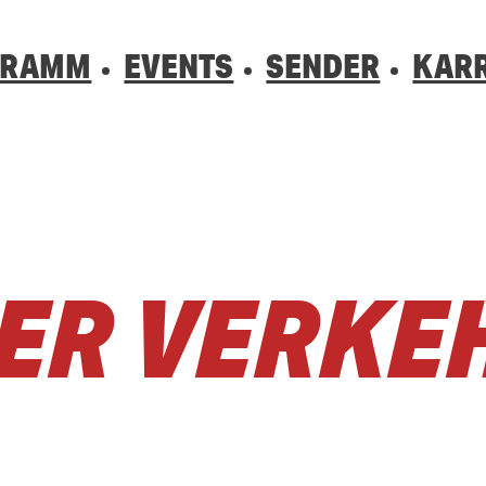
GRAMM
EVENTS
SENDER
KARR
01520 242 333
0800 0 490 
0800 0 490 
hrsbehinderung gesehen? Ganz einfach melden - kostenlos unter
hrsbehinderung gesehen? Ganz einfach melden - kostenlos unter
R VERKEHR