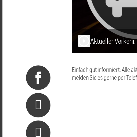
Aktueller Verkehr,
play_arrow
Einfach gut informiert: Alle
melden Sie es gerne per Tel