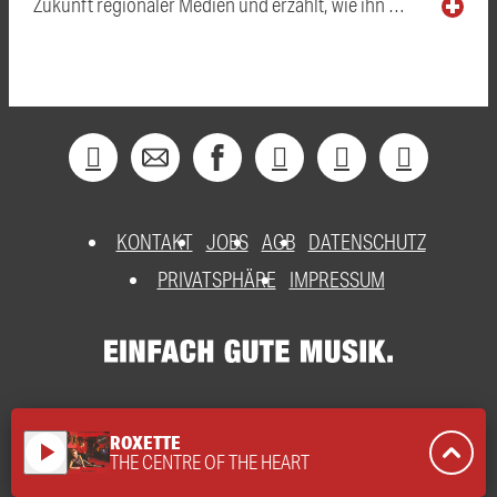
Zukunft regionaler Medien und erzählt, wie ihn …
KONTAKT
JOBS
AGB
DATENSCHUTZ
PRIVATSPHÄRE
IMPRESSUM
ROXETTE
play_arrow
THE CENTRE OF THE HEART