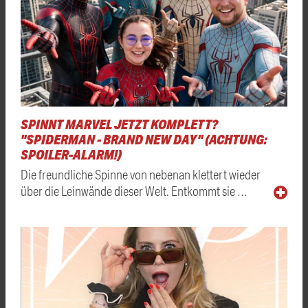
SPINNT MARVEL JETZT KOMPLETT?
"SPIDERMAN - BRAND NEW DAY" (ACHTUNG:
SPOILER-ALARM!)
Die freundliche Spinne von nebenan klettert wieder
über die Leinwände dieser Welt. Entkommt sie …