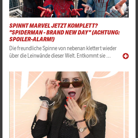
SPINNT MARVEL JETZT KOMPLETT?
"SPIDERMAN - BRAND NEW DAY" (ACHTUNG:
SPOILER-ALARM!)
Die freundliche Spinne von nebenan klettert wieder
über die Leinwände dieser Welt. Entkommt sie …