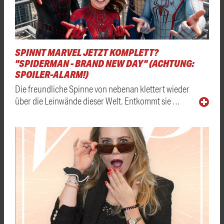
SPINNT MARVEL JETZT KOMPLETT?
"SPIDERMAN - BRAND NEW DAY" (ACHTUNG:
SPOILER-ALARM!)
Die freundliche Spinne von nebenan klettert wieder
über die Leinwände dieser Welt. Entkommt sie …