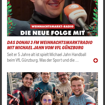
DAS DONAU 3 FM WEIHNACHTSMARKTRADIO
MIT MICHAEL JAHN VOM VFL GÜNZBURG
Seit er 5 Jahre alt ist spielt Michael Jahn Handball
beim VfL Günzburg. Was der Sport und die …