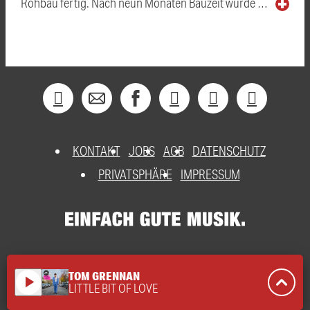
Rohbau fertig. Nach neun Monaten Bauzeit wurde …
KONTAKT
JOBS
AGB
DATENSCHUTZ
PRIVATSPHÄRE
IMPRESSUM
TOM GRENNAN
play_arrow
LITTLE BIT OF LOVE