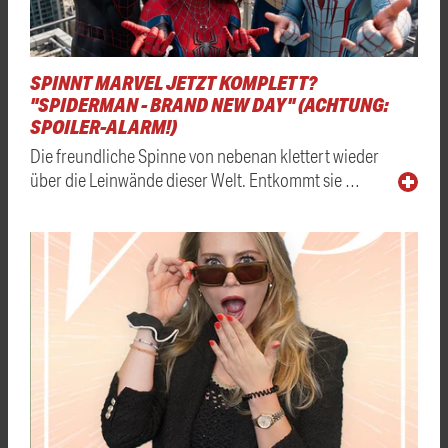
SPINNT MARVEL JETZT KOMPLETT?
"SPIDERMAN - BRAND NEW DAY" (ACHTUNG:
SPOILER-ALARM!)
Die freundliche Spinne von nebenan klettert wieder
über die Leinwände dieser Welt. Entkommt sie …