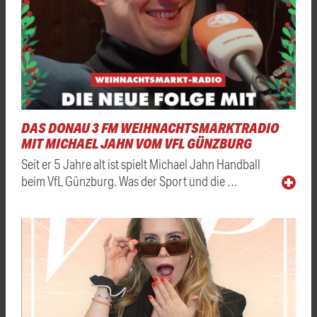
DAS DONAU 3 FM WEIHNACHTSMARKTRADIO
MIT MICHAEL JAHN VOM VFL GÜNZBURG
Seit er 5 Jahre alt ist spielt Michael Jahn Handball
beim VfL Günzburg. Was der Sport und die …