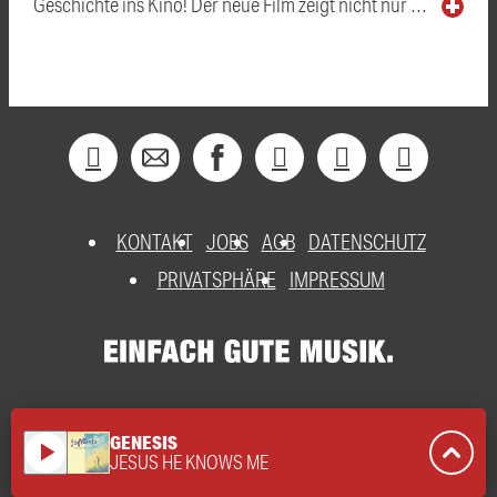
Geschichte ins Kino! Der neue Film zeigt nicht nur …
KONTAKT
JOBS
AGB
DATENSCHUTZ
PRIVATSPHÄRE
IMPRESSUM
GENESIS
play_arrow
JESUS HE KNOWS ME