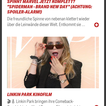
SPINNT MARVEL JETZT KOMPLETT?
"SPIDERMAN - BRAND NEW DAY" (ACHTUNG:
SPOILER-ALARM!)
Die freundliche Spinne von nebenan klettert wieder
über die Leinwände dieser Welt. Entkommt sie …
LINKIN PARK KINOFILM
🎬🎸 Linkin Park bringen ihre Comeback-