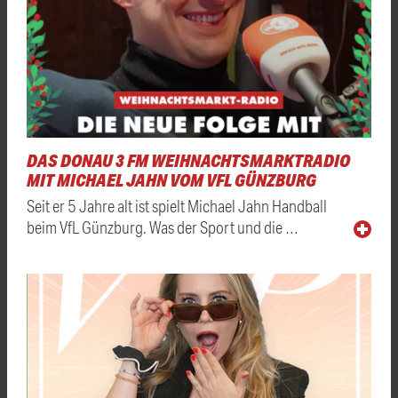
DAS DONAU 3 FM WEIHNACHTSMARKTRADIO
MIT MICHAEL JAHN VOM VFL GÜNZBURG
Seit er 5 Jahre alt ist spielt Michael Jahn Handball
beim VfL Günzburg. Was der Sport und die …