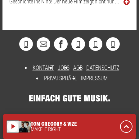
Geschichte ins Kino! Der neue Film zeigt nicht nur …
KONTAKT
JOBS
AGB
DATENSCHUTZ
PRIVATSPHÄRE
IMPRESSUM
TOM GREGORY & VIZE
play_arrow
MAKE IT RIGHT