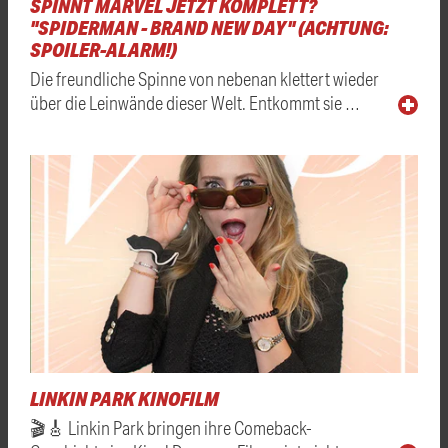
SPINNT MARVEL JETZT KOMPLETT?
"SPIDERMAN - BRAND NEW DAY" (ACHTUNG:
SPOILER-ALARM!)
Die freundliche Spinne von nebenan klettert wieder
über die Leinwände dieser Welt. Entkommt sie …
LINKIN PARK KINOFILM
🎬🎸 Linkin Park bringen ihre Comeback-