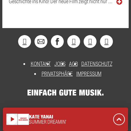
Geschichte ins Kino! Der neue Film zeigt nicht nur …
KONTAKT
JOBS
AGB
DATENSCHUTZ
PRIVATSPHÄRE
IMPRESSUM
KATE YANAI
play_arrow
SUMMER DREAMIN'