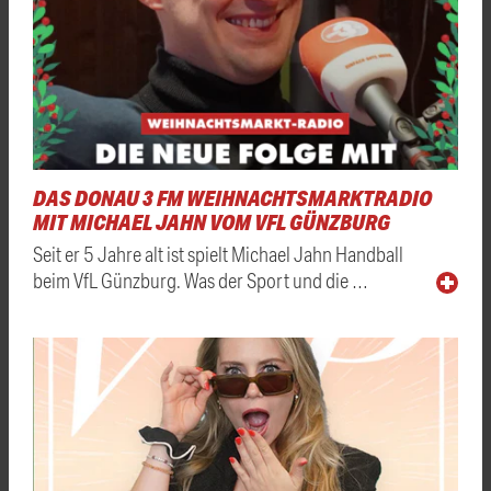
DAS DONAU 3 FM WEIHNACHTSMARKTRADIO
MIT MICHAEL JAHN VOM VFL GÜNZBURG
Seit er 5 Jahre alt ist spielt Michael Jahn Handball
beim VfL Günzburg. Was der Sport und die …