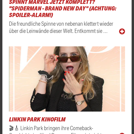
SPINNT MARVEL JETZT KOMPLETT?
"SPIDERMAN - BRAND NEW DAY" (ACHTUNG:
SPOILER-ALARM!)
Die freundliche Spinne von nebenan klettert wieder
über die Leinwände dieser Welt. Entkommt sie …
LINKIN PARK KINOFILM
🎬🎸 Linkin Park bringen ihre Comeback-