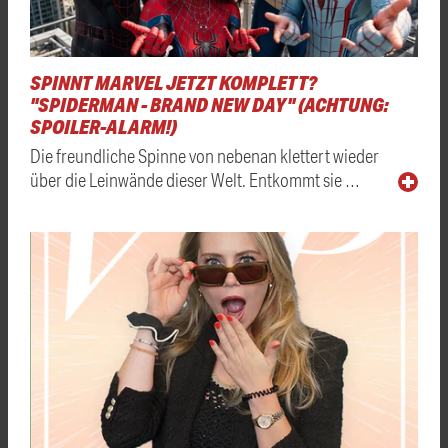
SPINNT MARVEL JETZT KOMPLETT?
"SPIDERMAN - BRAND NEW DAY" (ACHTUNG:
SPOILER-ALARM!)
Die freundliche Spinne von nebenan klettert wieder
über die Leinwände dieser Welt. Entkommt sie …