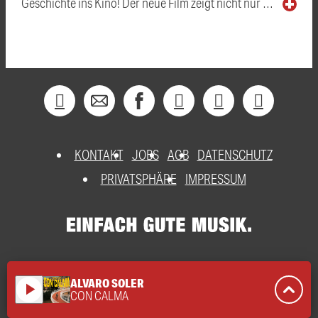
Geschichte ins Kino! Der neue Film zeigt nicht nur …
KONTAKT
JOBS
AGB
DATENSCHUTZ
PRIVATSPHÄRE
IMPRESSUM
ALVARO SOLER
play_arrow
CON CALMA