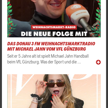
DAS DONAU 3 FM WEIHNACHTSMARKTRADIO
MIT MICHAEL JAHN VOM VFL GÜNZBURG
Seit er 5 Jahre alt ist spielt Michael Jahn Handball
beim VfL Günzburg. Was der Sport und die …