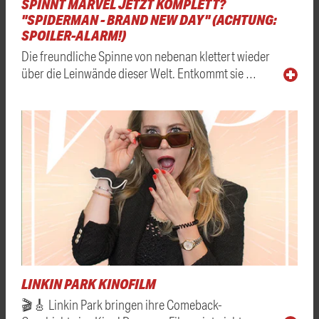
SPINNT MARVEL JETZT KOMPLETT?
"SPIDERMAN - BRAND NEW DAY" (ACHTUNG:
SPOILER-ALARM!)
Die freundliche Spinne von nebenan klettert wieder
über die Leinwände dieser Welt. Entkommt sie …
LINKIN PARK KINOFILM
🎬🎸 Linkin Park bringen ihre Comeback-