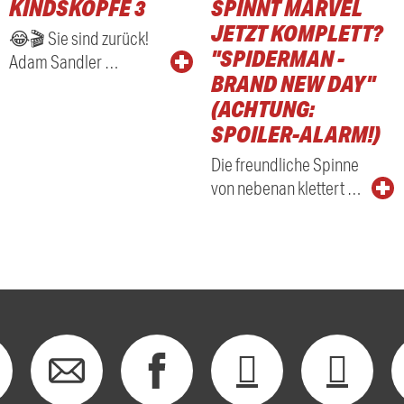
KINDSKÖPFE 3
SPINNT MARVEL
RADIO
JETZT KOMPLETT?
😂🎬 Sie sind zurück!
"SPIDERMAN -
Adam Sandler …
BRAND NEW DAY"
(ACHTUNG:
SPOILER-ALARM!)
Die freundliche Spinne
von nebenan klettert …