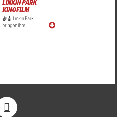
LINKIN PARK
KINOFILM
🎬🎸 Linkin Park
bringen ihre …