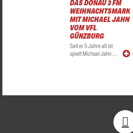
DAS DONAU 3 FM
WEIHNACHTSMARKT
MIT MICHAEL JAHN
VOM VFL
GÜNZBURG
Seit er 5 Jahre alt ist
spielt Michael Jahn …