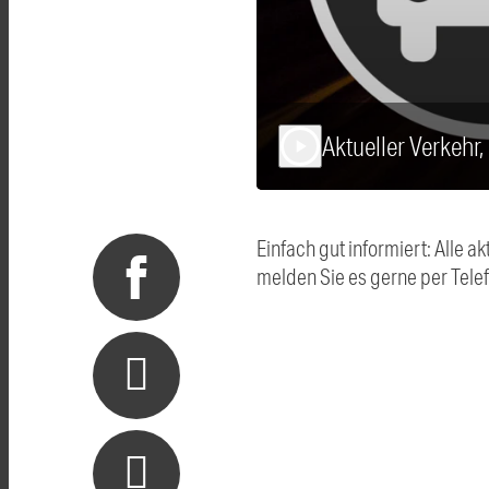
Aktueller Verkehr,
play_arrow
Einfach gut informiert: Alle
melden Sie es gerne per Tel