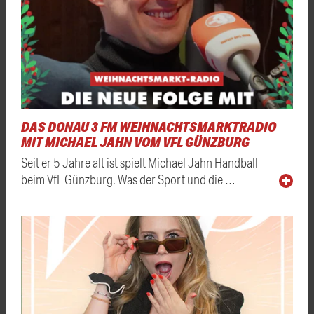
DAS DONAU 3 FM WEIHNACHTSMARKTRADIO
MIT MICHAEL JAHN VOM VFL GÜNZBURG
Seit er 5 Jahre alt ist spielt Michael Jahn Handball
beim VfL Günzburg. Was der Sport und die …