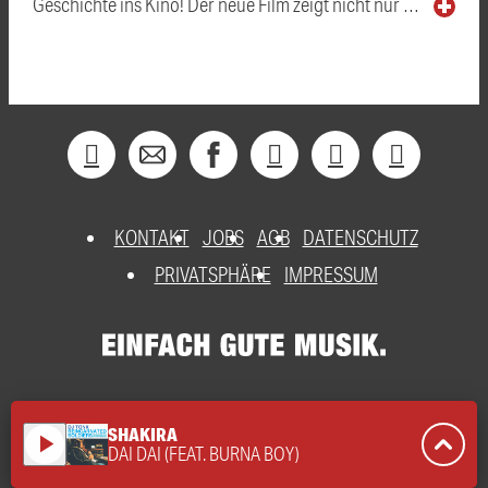
Geschichte ins Kino! Der neue Film zeigt nicht nur …
KONTAKT
JOBS
AGB
DATENSCHUTZ
PRIVATSPHÄRE
IMPRESSUM
SHAKIRA
play_arrow
DAI DAI (FEAT. BURNA BOY)