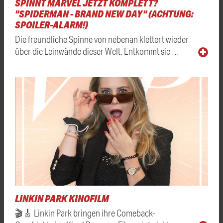
SPINNT MARVEL JETZT KOMPLETT?
"SPIDERMAN - BRAND NEW DAY" (ACHTUNG:
SPOILER-ALARM!)
Die freundliche Spinne von nebenan klettert wieder
über die Leinwände dieser Welt. Entkommt sie …
LINKIN PARK KINOFILM
🎬🎸 Linkin Park bringen ihre Comeback-