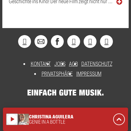
Geschichte ins Kino! Der neue Film zeigt nicht nur …
KONTAKT
JOBS
AGB
DATENSCHUTZ
PRIVATSPHÄRE
IMPRESSUM
CHRISTINA AGUILERA
play_arrow
GENIE IN A BOTTLE