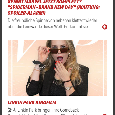
SPINNT MARVEL JETZT KOMPLETT?
"SPIDERMAN - BRAND NEW DAY" (ACHTUNG:
SPOILER-ALARM!)
Die freundliche Spinne von nebenan klettert wieder
über die Leinwände dieser Welt. Entkommt sie …
LINKIN PARK KINOFILM
🎬🎸 Linkin Park bringen ihre Comeback-