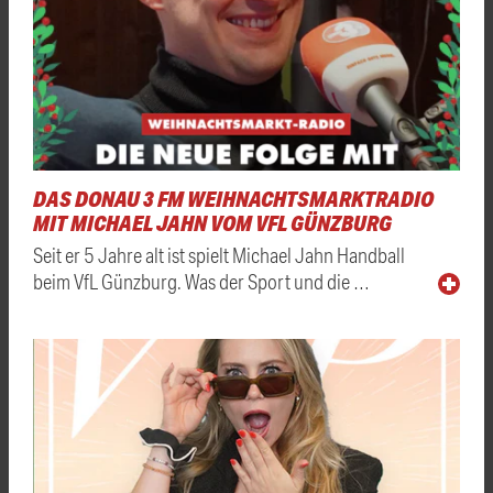
DAS DONAU 3 FM WEIHNACHTSMARKTRADIO
MIT MICHAEL JAHN VOM VFL GÜNZBURG
Seit er 5 Jahre alt ist spielt Michael Jahn Handball
beim VfL Günzburg. Was der Sport und die …