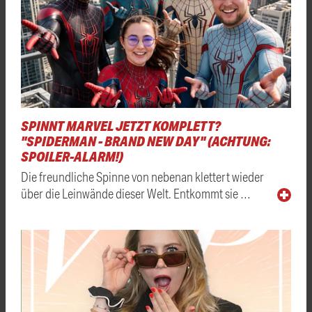
SPINNT MARVEL JETZT KOMPLETT?
"SPIDERMAN - BRAND NEW DAY" (ACHTUNG:
SPOILER-ALARM!)
Die freundliche Spinne von nebenan klettert wieder
über die Leinwände dieser Welt. Entkommt sie …