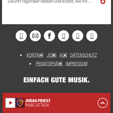
Zukunft regionaler Medien und erzählt, wie ihn …
KONTAKT
JOBS
AGB
DATENSCHUTZ
PRIVATSPHÄRE
IMPRESSUM
JUDAS PRIEST
play_arrow
PANIC ATTACK