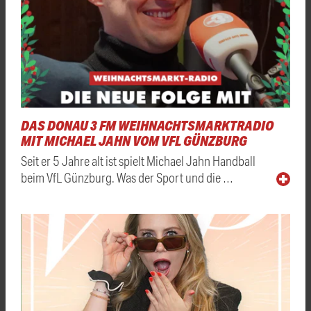
DAS DONAU 3 FM WEIHNACHTSMARKTRADIO
MIT MICHAEL JAHN VOM VFL GÜNZBURG
Seit er 5 Jahre alt ist spielt Michael Jahn Handball
beim VfL Günzburg. Was der Sport und die …