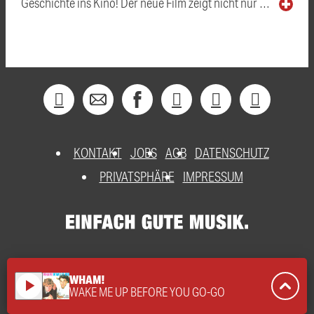
Geschichte ins Kino! Der neue Film zeigt nicht nur …
KONTAKT
JOBS
AGB
DATENSCHUTZ
PRIVATSPHÄRE
IMPRESSUM
WHAM!
play_arrow
WAKE ME UP BEFORE YOU GO-GO