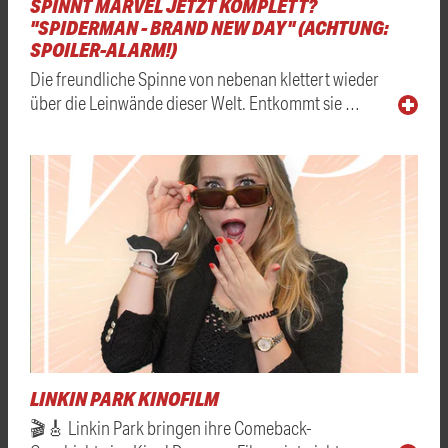
SPINNT MARVEL JETZT KOMPLETT?
"SPIDERMAN - BRAND NEW DAY" (ACHTUNG:
SPOILER-ALARM!)
Die freundliche Spinne von nebenan klettert wieder
über die Leinwände dieser Welt. Entkommt sie …
LINKIN PARK KINOFILM
🎬🎸 Linkin Park bringen ihre Comeback-