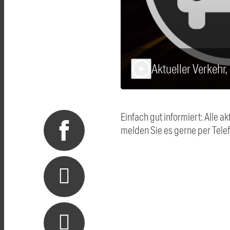
Aktueller Verkehr
play_arrow
Einfach gut informiert: Alle
melden Sie es gerne per Tel