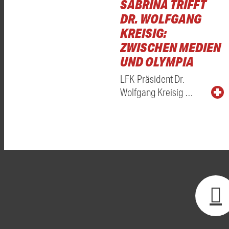
SABRINA TRIFFT
DR. WOLFGANG
KREISIG:
ZWISCHEN MEDIEN
UND OLYMPIA
LFK-Präsident Dr.
Wolfgang Kreisig …