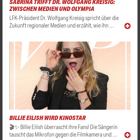
SABRINA TRIFFT DR. WOLFGANG KREISIG:
ZWISCHEN MEDIEN UND OLYMPIA
LFK-Präsident Dr. Wolfgang Kreisig spricht über die
Zukunft regionaler Medien und erzählt, wie ihn …
BILLIE EILISH WIRD KINOSTAR
🎬✨ Billie Eilish überrascht ihre Fans! Die Sängerin
tauscht das Mikrofon gegen die Filmkamera und …