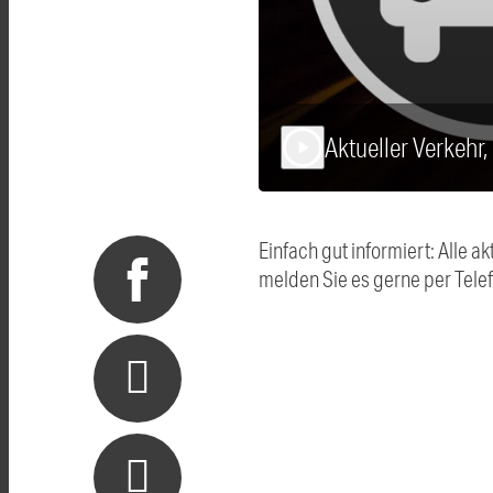
Aktueller Verkehr
play_arrow
Einfach gut informiert: Alle
melden Sie es gerne per Tel