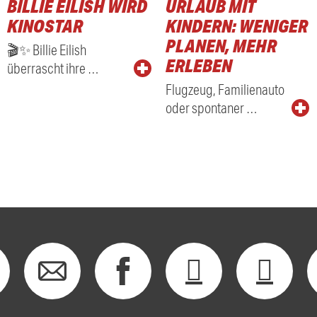
BILLIE EILISH WIRD
URLAUB MIT
KINOSTAR
KINDERN: WENIGER
PLANEN, MEHR
🎬✨ Billie Eilish
ERLEBEN
überrascht ihre …
Flugzeug, Familienauto
oder spontaner …