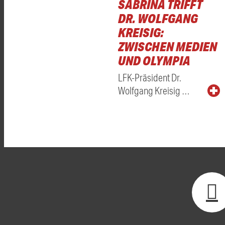
SABRINA TRIFFT
DR. WOLFGANG
KREISIG:
ZWISCHEN MEDIEN
UND OLYMPIA
LFK-Präsident Dr.
Wolfgang Kreisig …