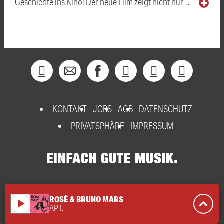
Geschichte ins Kino! Der neue Film zeigt nicht nur …
KONTAKT
JOBS
AGB
DATENSCHUTZ
PRIVATSPHÄRE
IMPRESSUM
ROSÉ & BRUNO MARS
play_arrow
APT.