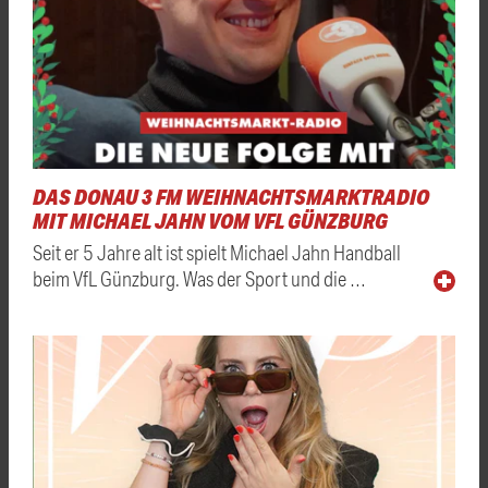
DAS DONAU 3 FM WEIHNACHTSMARKTRADIO
MIT MICHAEL JAHN VOM VFL GÜNZBURG
Seit er 5 Jahre alt ist spielt Michael Jahn Handball
beim VfL Günzburg. Was der Sport und die …