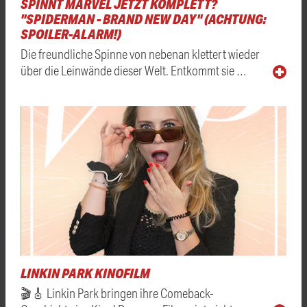
SPINNT MARVEL JETZT KOMPLETT?
"SPIDERMAN - BRAND NEW DAY" (ACHTUNG:
SPOILER-ALARM!)
Die freundliche Spinne von nebenan klettert wieder
über die Leinwände dieser Welt. Entkommt sie …
LINKIN PARK KINOFILM
🎬🎸 Linkin Park bringen ihre Comeback-