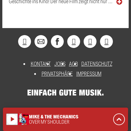
Geschichte ins Kino! Der neue Film zeigt nicht nur …
KONTAKT
JOBS
AGB
DATENSCHUTZ
PRIVATSPHÄRE
IMPRESSUM
MIKE & THE MECHANICS
play_arrow
OVER MY SHOULDER