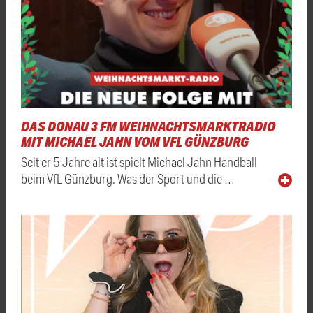
DAS DONAU 3 FM WEIHNACHTSMARKTRADIO
MIT MICHAEL JAHN VOM VFL GÜNZBURG
Seit er 5 Jahre alt ist spielt Michael Jahn Handball
beim VfL Günzburg. Was der Sport und die …