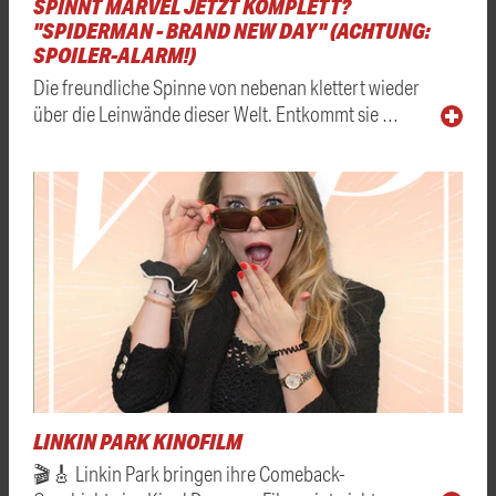
SPINNT MARVEL JETZT KOMPLETT?
"SPIDERMAN - BRAND NEW DAY" (ACHTUNG:
SPOILER-ALARM!)
Die freundliche Spinne von nebenan klettert wieder
über die Leinwände dieser Welt. Entkommt sie …
LINKIN PARK KINOFILM
🎬🎸 Linkin Park bringen ihre Comeback-