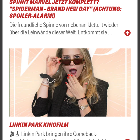
SPINNT MARVEL JETZT KOMPLETT?
"SPIDERMAN - BRAND NEW DAY" (ACHTUNG:
SPOILER-ALARM!)
Die freundliche Spinne von nebenan klettert wieder
über die Leinwände dieser Welt. Entkommt sie …
LINKIN PARK KINOFILM
🎬🎸 Linkin Park bringen ihre Comeback-