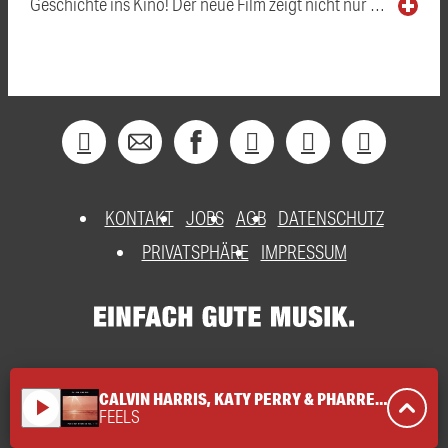
Geschichte ins Kino! Der neue Film zeigt nicht nur …
KONTAKT
JOBS
AGB
DATENSCHUTZ
PRIVATSPHÄRE
IMPRESSUM
CALVIN HARRIS, KATY PERRY & PHARRELL WILLIAMS
play_arrow
FEELS