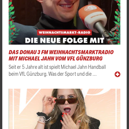
DAS DONAU 3 FM WEIHNACHTSMARKTRADIO
MIT MICHAEL JAHN VOM VFL GÜNZBURG
Seit er 5 Jahre alt ist spielt Michael Jahn Handball
beim VfL Günzburg. Was der Sport und die …