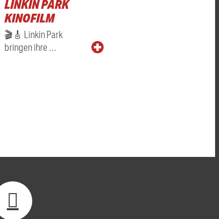
LINKIN PARK
KINOFILM
🎬🎸 Linkin Park
bringen ihre …