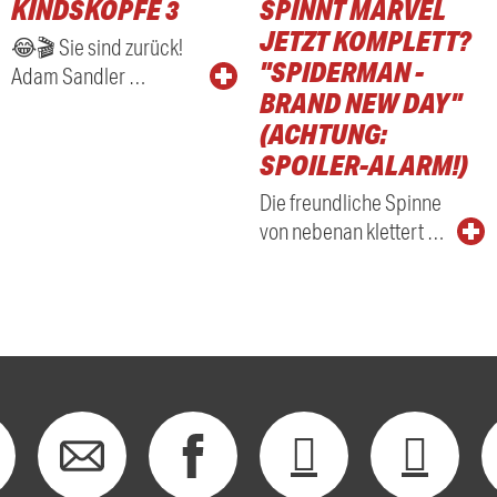
KINDSKÖPFE 3
SPINNT MARVEL
RADIO
JETZT KOMPLETT?
😂🎬 Sie sind zurück!
"SPIDERMAN -
Adam Sandler …
BRAND NEW DAY"
(ACHTUNG:
SPOILER-ALARM!)
Die freundliche Spinne
von nebenan klettert …