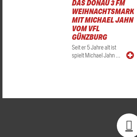
DAS DONAU 3 FM
WEIHNACHTSMARKT
MIT MICHAEL JAHN
VOM VFL
GÜNZBURG
Seit er 5 Jahre alt ist
spielt Michael Jahn …