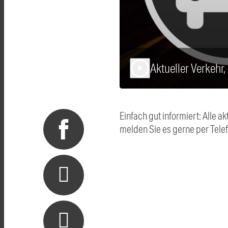
Aktueller Verkehr
play_arrow
Einfach gut informiert: Alle
melden Sie es gerne per Tel