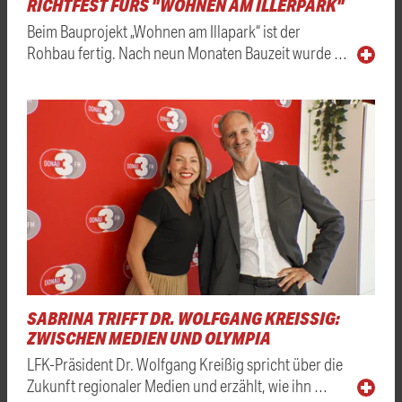
RICHTFEST FÜRS "WOHNEN AM ILLERPARK"
Beim Bauprojekt „Wohnen am Illapark“ ist der
Rohbau fertig. Nach neun Monaten Bauzeit wurde …
SABRINA TRIFFT DR. WOLFGANG KREISSIG: Z
WISCHEN MEDIEN UND OLYMPIA
LFK-Präsident Dr. Wolfgang Kreißig spricht über die
Zukunft regionaler Medien und erzählt, wie ihn …