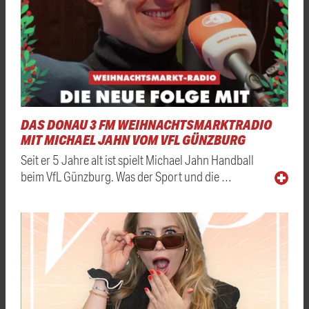
DAS DONAU 3 FM WEIHNACHTSMARKTRADIO
MIT MICHAEL JAHN VOM VFL GÜNZBURG
Seit er 5 Jahre alt ist spielt Michael Jahn Handball
beim VfL Günzburg. Was der Sport und die …