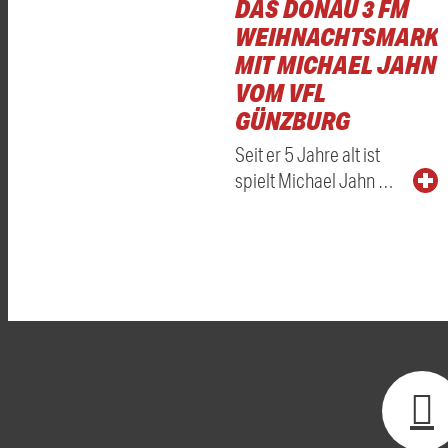
DAS DONAU 3 FM
WEIHNACHTSMARKT
MIT MICHAEL JAHN
VOM VFL
GÜNZBURG
Seit er 5 Jahre alt ist
spielt Michael Jahn …