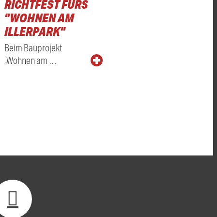
RICHTFEST FÜRS
"WOHNEN AM
ILLERPARK"
Beim Bauprojekt
„Wohnen am …