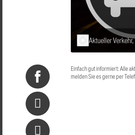
Aktueller Verkehr
play_arrow
Einfach gut informiert: Alle
melden Sie es gerne per Tel