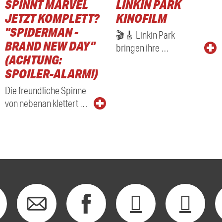
SPINNT MARVEL
LINKIN PARK
RADIO
JETZT KOMPLETT?
KINOFILM
"SPIDERMAN -
🎬🎸 Linkin Park
BRAND NEW DAY"
bringen ihre …
(ACHTUNG:
SPOILER-ALARM!)
Die freundliche Spinne
von nebenan klettert …