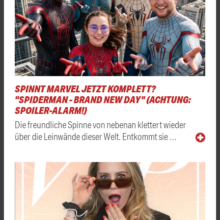
SPINNT MARVEL JETZT KOMPLETT?
"SPIDERMAN - BRAND NEW DAY" (ACHTUNG:
SPOILER-ALARM!)
Die freundliche Spinne von nebenan klettert wieder
über die Leinwände dieser Welt. Entkommt sie …