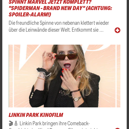
SPINNT MARVEL JETZT KOMPLETT?
"SPIDERMAN - BRAND NEW DAY" (ACHTUNG:
SPOILER-ALARM!)
Die freundliche Spinne von nebenan klettert wieder
über die Leinwände dieser Welt. Entkommt sie …
LINKIN PARK KINOFILM
🎬🎸 Linkin Park bringen ihre Comeback-