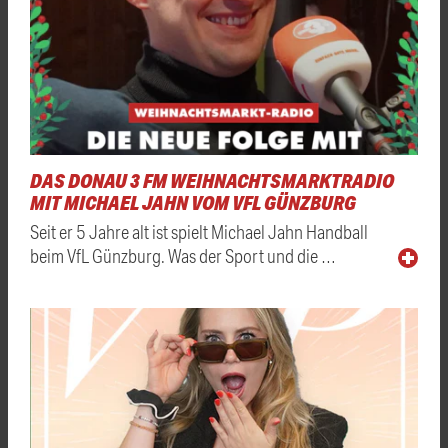
DAS DONAU 3 FM WEIHNACHTSMARKTRADIO
MIT MICHAEL JAHN VOM VFL GÜNZBURG
Seit er 5 Jahre alt ist spielt Michael Jahn Handball
beim VfL Günzburg. Was der Sport und die …