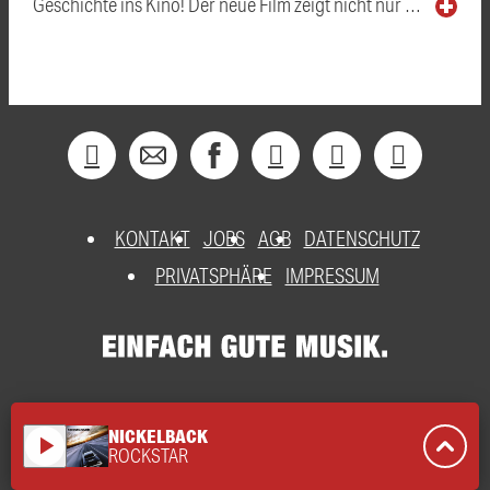
Geschichte ins Kino! Der neue Film zeigt nicht nur …
KONTAKT
JOBS
AGB
DATENSCHUTZ
PRIVATSPHÄRE
IMPRESSUM
NICKELBACK
play_arrow
ROCKSTAR