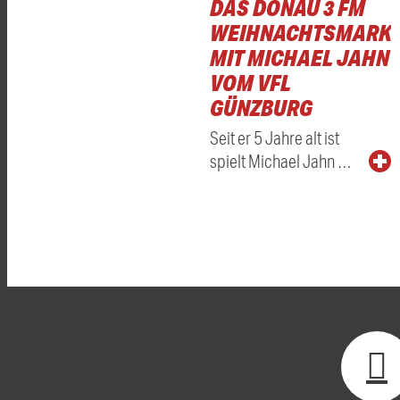
DAS DONAU 3 FM
WEIHNACHTSMARKT
MIT MICHAEL JAHN
VOM VFL
GÜNZBURG
Seit er 5 Jahre alt ist
spielt Michael Jahn …