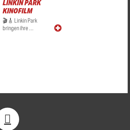
LINKIN PARK
KINOFILM
🎬🎸 Linkin Park
bringen ihre …