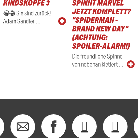
KINDSKÖPFE 3
SPINNT MARVEL
RADIO
JETZT KOMPLETT?
😂🎬 Sie sind zurück!
"SPIDERMAN -
Adam Sandler …
BRAND NEW DAY"
(ACHTUNG:
SPOILER-ALARM!)
Die freundliche Spinne
von nebenan klettert …