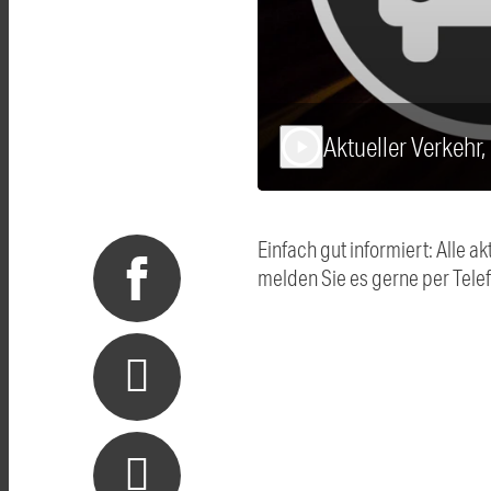
Aktueller Verkehr
play_arrow
Einfach gut informiert: Alle
melden Sie es gerne per Tel