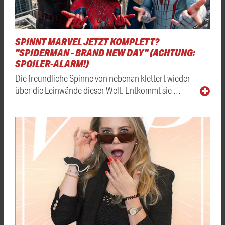
SPINNT MARVEL JETZT KOMPLETT?
"SPIDERMAN - BRAND NEW DAY" (ACHTUNG:
SPOILER-ALARM!)
Die freundliche Spinne von nebenan klettert wieder
über die Leinwände dieser Welt. Entkommt sie …