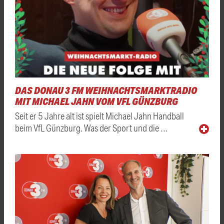
DAS DONAU 3 FM WEIHNACHTSMARKTRADIO
MIT MICHAEL JAHN VOM VFL GÜNZBURG
Seit er 5 Jahre alt ist spielt Michael Jahn Handball
beim VfL Günzburg. Was der Sport und die …