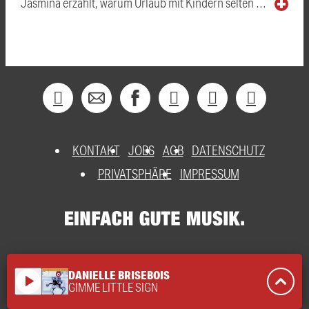
Jasmina erzählt, warum Urlaub mit Kindern selten …
KONTAKT
JOBS
AGB
DATENSCHUTZ
PRIVATSPHÄRE
IMPRESSUM
DANIELLE BRISEBOIS
play_arrow
GIMME LITTLE SIGN