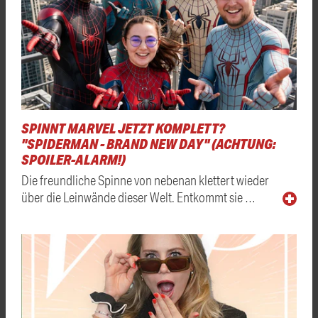
SPINNT MARVEL JETZT KOMPLETT?
"SPIDERMAN - BRAND NEW DAY" (ACHTUNG:
SPOILER-ALARM!)
Die freundliche Spinne von nebenan klettert wieder
über die Leinwände dieser Welt. Entkommt sie …