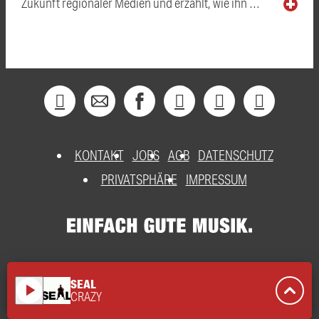
Zukunft regionaler Medien und erzählt, wie ihn …
KONTAKT
JOBS
AGB
DATENSCHUTZ
PRIVATSPHÄRE
IMPRESSUM
SEAL
play_arrow
CRAZY