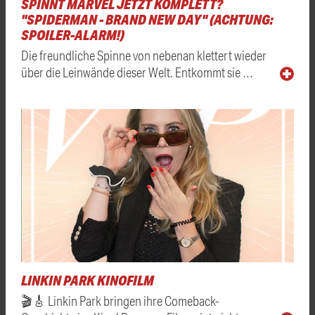
SPINNT MARVEL JETZT KOMPLETT?
"SPIDERMAN - BRAND NEW DAY" (ACHTUNG:
SPOILER-ALARM!)
Die freundliche Spinne von nebenan klettert wieder
über die Leinwände dieser Welt. Entkommt sie …
LINKIN PARK KINOFILM
🎬🎸 Linkin Park bringen ihre Comeback-