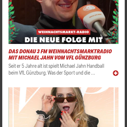
DAS DONAU 3 FM WEIHNACHTSMARKTRADIO
MIT MICHAEL JAHN VOM VFL GÜNZBURG
Seit er 5 Jahre alt ist spielt Michael Jahn Handball
beim VfL Günzburg. Was der Sport und die …