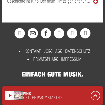
Geschichte ins Kino! Der neue Film zeigt nicht nur …
KONTAKT
JOBS
AGB
DATENSCHUTZ
PRIVATSPHÄRE
IMPRESSUM
P!NK
play_arrow
GET THE PARTY STARTED