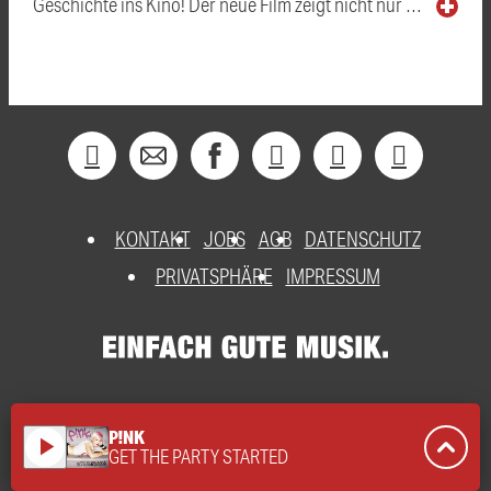
Geschichte ins Kino! Der neue Film zeigt nicht nur …
KONTAKT
JOBS
AGB
DATENSCHUTZ
PRIVATSPHÄRE
IMPRESSUM
P!NK
play_arrow
GET THE PARTY STARTED