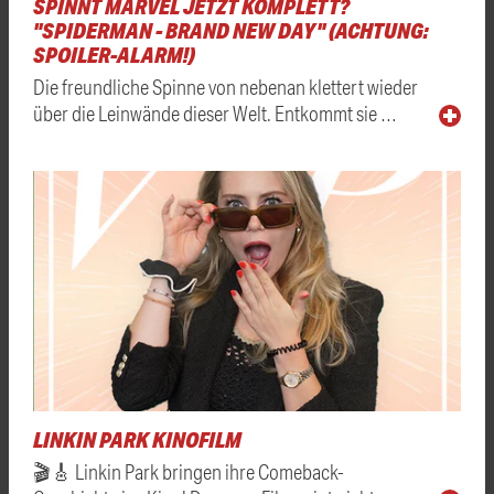
SPINNT MARVEL JETZT KOMPLETT?
"SPIDERMAN - BRAND NEW DAY" (ACHTUNG:
SPOILER-ALARM!)
Die freundliche Spinne von nebenan klettert wieder
über die Leinwände dieser Welt. Entkommt sie …
LINKIN PARK KINOFILM
🎬🎸 Linkin Park bringen ihre Comeback-