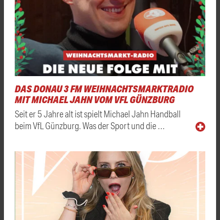
DAS DONAU 3 FM WEIHNACHTSMARKTRADIO
MIT MICHAEL JAHN VOM VFL GÜNZBURG
Seit er 5 Jahre alt ist spielt Michael Jahn Handball
beim VfL Günzburg. Was der Sport und die …