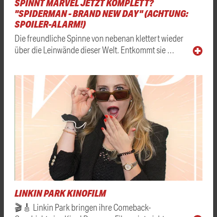
SPINNT MARVEL JETZT KOMPLETT?
"SPIDERMAN - BRAND NEW DAY" (ACHTUNG:
SPOILER-ALARM!)
Die freundliche Spinne von nebenan klettert wieder
über die Leinwände dieser Welt. Entkommt sie …
LINKIN PARK KINOFILM
🎬🎸 Linkin Park bringen ihre Comeback-