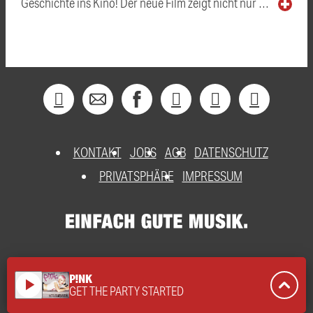
Geschichte ins Kino! Der neue Film zeigt nicht nur …
KONTAKT
JOBS
AGB
DATENSCHUTZ
PRIVATSPHÄRE
IMPRESSUM
P!NK
play_arrow
GET THE PARTY STARTED