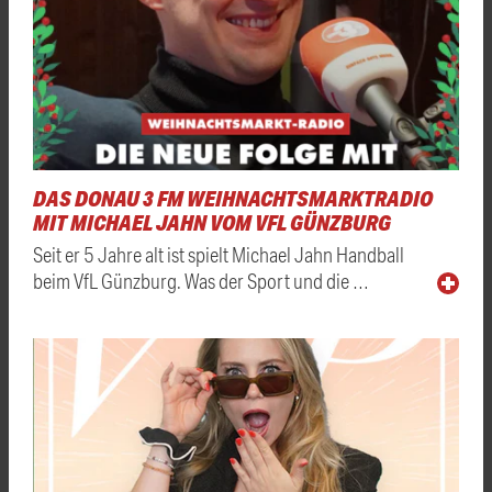
DAS DONAU 3 FM WEIHNACHTSMARKTRADIO
MIT MICHAEL JAHN VOM VFL GÜNZBURG
Seit er 5 Jahre alt ist spielt Michael Jahn Handball
beim VfL Günzburg. Was der Sport und die …