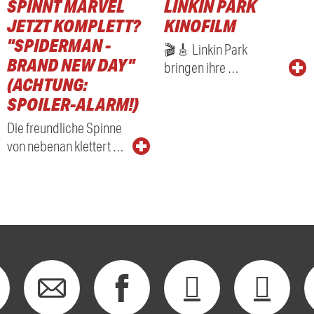
SPINNT MARVEL
LINKIN PARK
RADIO
JETZT KOMPLETT?
KINOFILM
"SPIDERMAN -
🎬🎸 Linkin Park
BRAND NEW DAY"
bringen ihre …
(ACHTUNG:
SPOILER-ALARM!)
Die freundliche Spinne
von nebenan klettert …