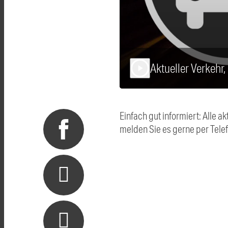
Aktueller Verkehr
play_arrow
Einfach gut informiert: Alle
melden Sie es gerne per Tel