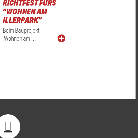
RICHTFEST FÜRS
"WOHNEN AM
ILLERPARK"
Beim Bauprojekt
„Wohnen am …