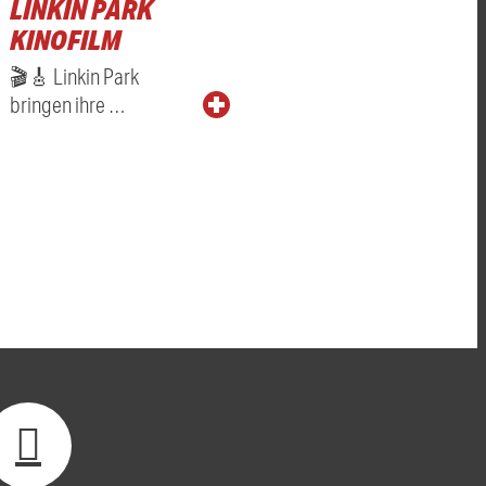
LINKIN PARK
KINOFILM
🎬🎸 Linkin Park
bringen ihre …