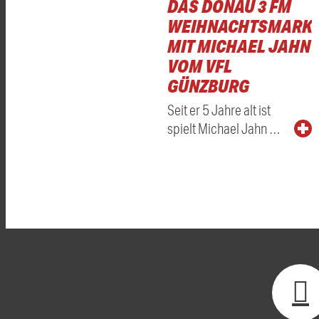
DAS DONAU 3 FM
WEIHNACHTSMARKT
MIT MICHAEL JAHN
VOM VFL
GÜNZBURG
Seit er 5 Jahre alt ist
spielt Michael Jahn …