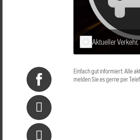
Aktueller Verkehr
play_arrow
Einfach gut informiert: Alle
melden Sie es gerne per Tel