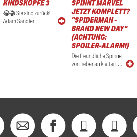
KINDSKÖPFE 3
SPINNT MARVEL
RADIO
JETZT KOMPLETT?
😂🎬 Sie sind zurück!
"SPIDERMAN -
Adam Sandler …
BRAND NEW DAY"
(ACHTUNG:
SPOILER-ALARM!)
Die freundliche Spinne
von nebenan klettert …