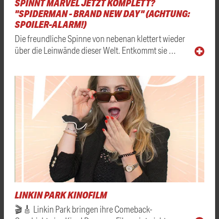
SPINNT MARVEL JETZT KOMPLETT?
"SPIDERMAN - BRAND NEW DAY" (ACHTUNG:
SPOILER-ALARM!)
Die freundliche Spinne von nebenan klettert wieder
über die Leinwände dieser Welt. Entkommt sie …
LINKIN PARK KINOFILM
🎬🎸 Linkin Park bringen ihre Comeback-