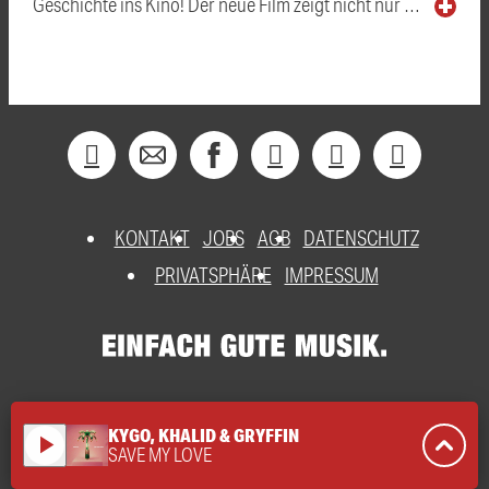
Geschichte ins Kino! Der neue Film zeigt nicht nur …
KONTAKT
JOBS
AGB
DATENSCHUTZ
PRIVATSPHÄRE
IMPRESSUM
KYGO, KHALID & GRYFFIN
play_arrow
SAVE MY LOVE