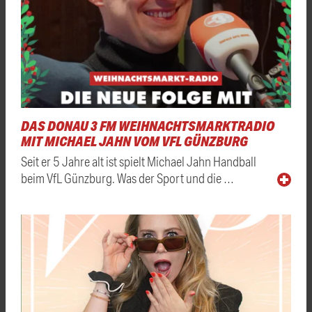
DAS DONAU 3 FM WEIHNACHTSMARKTRADIO
MIT MICHAEL JAHN VOM VFL GÜNZBURG
Seit er 5 Jahre alt ist spielt Michael Jahn Handball
beim VfL Günzburg. Was der Sport und die …