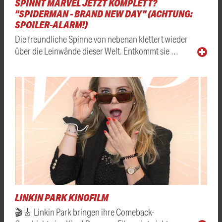
SPINNT MARVEL JETZT KOMPLETT?
"SPIDERMAN - BRAND NEW DAY" (ACHTUNG:
SPOILER-ALARM!)
Die freundliche Spinne von nebenan klettert wieder
über die Leinwände dieser Welt. Entkommt sie …
LINKIN PARK KINOFILM
🎬🎸 Linkin Park bringen ihre Comeback-