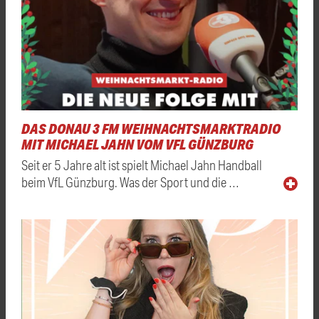
DAS DONAU 3 FM WEIHNACHTSMARKTRADIO
MIT MICHAEL JAHN VOM VFL GÜNZBURG
Seit er 5 Jahre alt ist spielt Michael Jahn Handball
beim VfL Günzburg. Was der Sport und die …