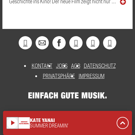
Geschichte ins Kino! Der neue Film zeigt nicht nur …
KONTAKT
JOBS
AGB
DATENSCHUTZ
PRIVATSPHÄRE
IMPRESSUM
KATE YANAI
play_arrow
SUMMER DREAMIN'