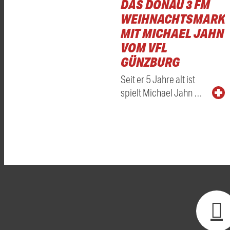
DAS DONAU 3 FM
WEIHNACHTSMARKT
MIT MICHAEL JAHN
VOM VFL
GÜNZBURG
Seit er 5 Jahre alt ist
spielt Michael Jahn …