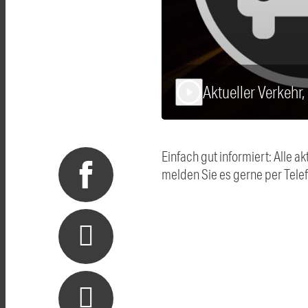
Aktueller Verkehr
play_arrow
Einfach gut informiert: Alle
melden Sie es gerne per Tel