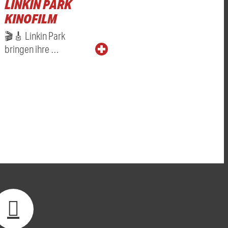
LINKIN PARK
KINOFILM
🎬🎸 Linkin Park
bringen ihre …