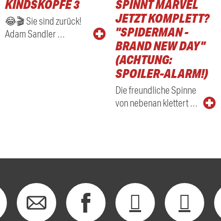
KINDSKÖPFE 3
SPINNT MARVEL
RADIO
JETZT KOMPLETT?
😂🎬 Sie sind zurück!
"SPIDERMAN -
Adam Sandler …
BRAND NEW DAY"
(ACHTUNG:
SPOILER-ALARM!)
Die freundliche Spinne
von nebenan klettert …