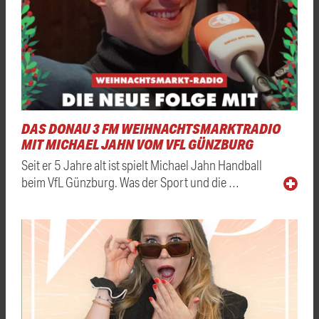
DAS DONAU 3 FM WEIHNACHTSMARKTRADIO
MIT MICHAEL JAHN VOM VFL GÜNZBURG
Seit er 5 Jahre alt ist spielt Michael Jahn Handball
beim VfL Günzburg. Was der Sport und die …