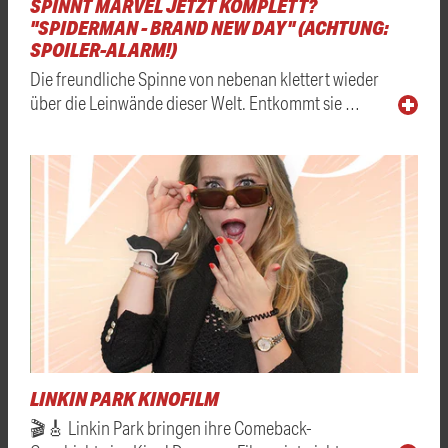
SPINNT MARVEL JETZT KOMPLETT?
"SPIDERMAN - BRAND NEW DAY" (ACHTUNG:
SPOILER-ALARM!)
Die freundliche Spinne von nebenan klettert wieder
über die Leinwände dieser Welt. Entkommt sie …
LINKIN PARK KINOFILM
🎬🎸 Linkin Park bringen ihre Comeback-