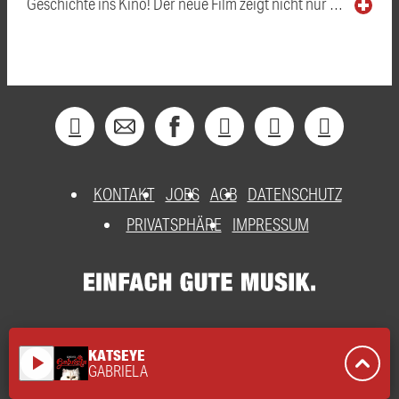
Geschichte ins Kino! Der neue Film zeigt nicht nur …
KONTAKT
JOBS
AGB
DATENSCHUTZ
PRIVATSPHÄRE
IMPRESSUM
KATSEYE
play_arrow
GABRIELA