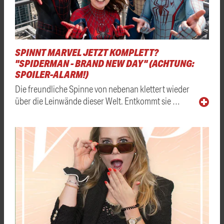
SPINNT MARVEL JETZT KOMPLETT?
"SPIDERMAN - BRAND NEW DAY" (ACHTUNG:
SPOILER-ALARM!)
Die freundliche Spinne von nebenan klettert wieder
über die Leinwände dieser Welt. Entkommt sie …