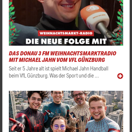
DAS DONAU 3 FM WEIHNACHTSMARKTRADIO
MIT MICHAEL JAHN VOM VFL GÜNZBURG
Seit er 5 Jahre alt ist spielt Michael Jahn Handball
beim VfL Günzburg. Was der Sport und die …