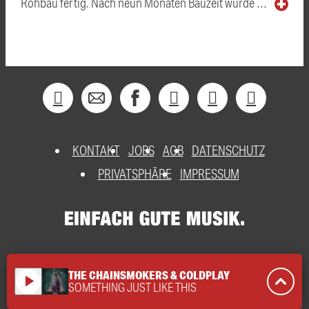
Rohbau fertig. Nach neun Monaten Bauzeit wurde …
KONTAKT
JOBS
AGB
DATENSCHUTZ
PRIVATSPHÄRE
IMPRESSUM
THE CHAINSMOKERS & COLDPLAY
play_arrow
SOMETHING JUST LIKE THIS