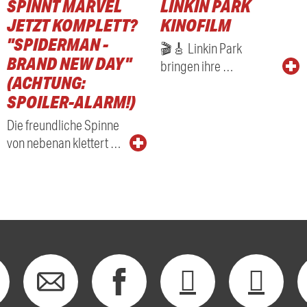
SPINNT MARVEL
LINKIN PARK
RADIO
JETZT KOMPLETT?
KINOFILM
"SPIDERMAN -
🎬🎸 Linkin Park
BRAND NEW DAY"
bringen ihre …
(ACHTUNG:
SPOILER-ALARM!)
Die freundliche Spinne
von nebenan klettert …