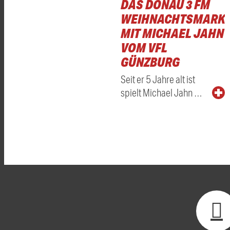
DAS DONAU 3 FM
WEIHNACHTSMARKT
MIT MICHAEL JAHN
VOM VFL
GÜNZBURG
Seit er 5 Jahre alt ist
spielt Michael Jahn …