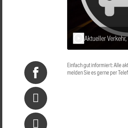
Aktueller Verkehr
play_arrow
Einfach gut informiert: Alle
melden Sie es gerne per Tel