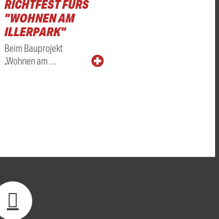
RICHTFEST FÜRS
"WOHNEN AM
ILLERPARK"
Beim Bauprojekt
„Wohnen am …