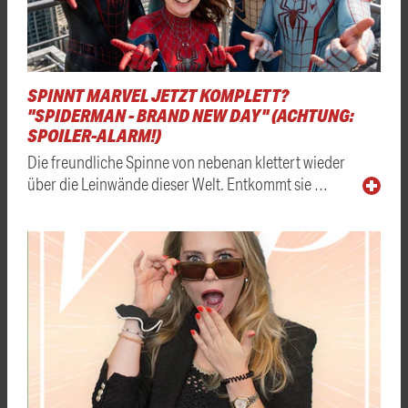
SPINNT MARVEL JETZT KOMPLETT?
"SPIDERMAN - BRAND NEW DAY" (ACHTUNG:
SPOILER-ALARM!)
Die freundliche Spinne von nebenan klettert wieder
über die Leinwände dieser Welt. Entkommt sie …