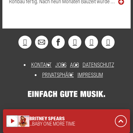
Rohbau fertig. Nach neun Monaten Bauzeit wurde …
KONTAKT
JOBS
AGB
DATENSCHUTZ
PRIVATSPHÄRE
IMPRESSUM
BRITNEY SPEARS
play_arrow
...BABY ONE MORE TIME