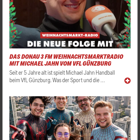
DAS DONAU 3 FM WEIHNACHTSMARKTRADIO
MIT MICHAEL JAHN VOM VFL GÜNZBURG
Seit er 5 Jahre alt ist spielt Michael Jahn Handball
beim VfL Günzburg. Was der Sport und die …