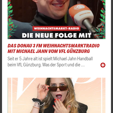
DAS DONAU 3 FM WEIHNACHTSMARKTRADIO
MIT MICHAEL JAHN VOM VFL GÜNZBURG
Seit er 5 Jahre alt ist spielt Michael Jahn Handball
beim VfL Günzburg. Was der Sport und die …