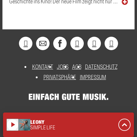
Geschichte ins Kino! Der neue Film zeigt nicht nur …
KONTAKT
JOBS
AGB
DATENSCHUTZ
PRIVATSPHÄRE
IMPRESSUM
LEONY
play_arrow
SIMPLE LIFE