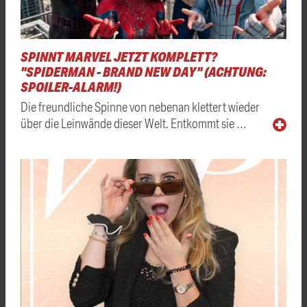
SPINNT MARVEL JETZT KOMPLETT?
"SPIDERMAN - BRAND NEW DAY" (ACHTUNG:
SPOILER-ALARM!)
Die freundliche Spinne von nebenan klettert wieder
über die Leinwände dieser Welt. Entkommt sie …