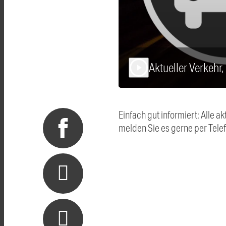
Aktueller Verkehr
play_arrow
Einfach gut informiert: Alle
melden Sie es gerne per Tel