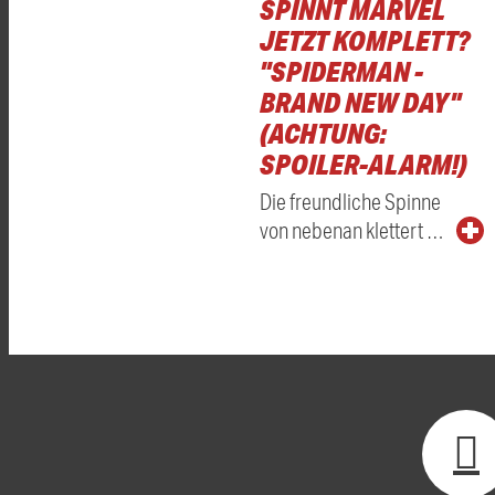
SPINNT MARVEL
JETZT KOMPLETT?
"SPIDERMAN -
BRAND NEW DAY"
(ACHTUNG:
SPOILER-ALARM!)
Die freundliche Spinne
von nebenan klettert …