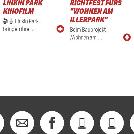
LINKIN PARK
RICHTFEST FÜRS
KINOFILM
"WOHNEN AM
ILLERPARK"
🎬🎸 Linkin Park
bringen ihre …
Beim Bauprojekt
„Wohnen am …