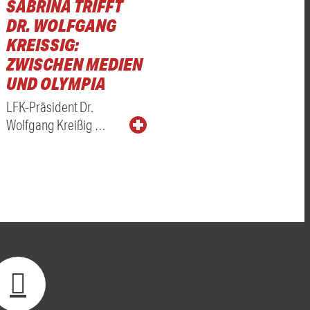
SABRINA TRIFFT
DR. WOLFGANG
KREISSIG: Z
WISCHEN MEDIEN U
ND OLYMPIA
LFK-Präsident Dr.
Wolfgang Kreißig …