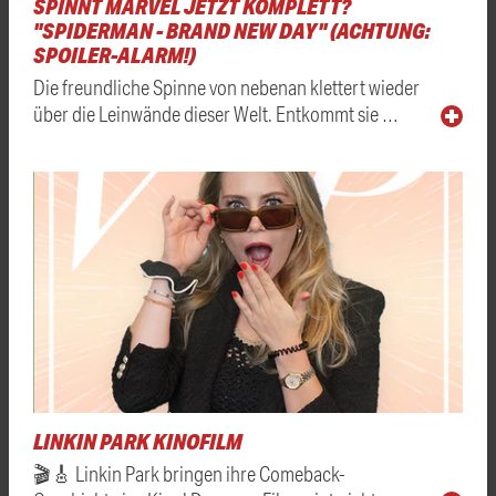
SPINNT MARVEL JETZT KOMPLETT?
"SPIDERMAN - BRAND NEW DAY" (ACHTUNG:
SPOILER-ALARM!)
Die freundliche Spinne von nebenan klettert wieder
über die Leinwände dieser Welt. Entkommt sie …
LINKIN PARK KINOFILM
🎬🎸 Linkin Park bringen ihre Comeback-