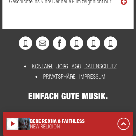
Geschichte ins Kino! Der neue Film zeigt nicht nur …
KONTAKT
JOBS
AGB
DATENSCHUTZ
PRIVATSPHÄRE
IMPRESSUM
BEBE REXHA & FAITHLESS
play_arrow
NEW RELIGION