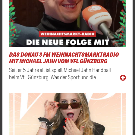
DAS DONAU 3 FM WEIHNACHTSMARKTRADIO
MIT MICHAEL JAHN VOM VFL GÜNZBURG
Seit er 5 Jahre alt ist spielt Michael Jahn Handball
beim VfL Günzburg. Was der Sport und die …