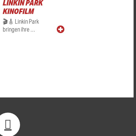
LINKIN PARK
KINOFILM
🎬🎸 Linkin Park
bringen ihre …