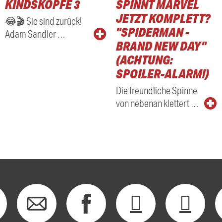
KINDSKÖPFE 3
SPINNT MARVEL
RADIO
JETZT KOMPLETT?
😂🎬 Sie sind zurück!
"SPIDERMAN -
Adam Sandler …
BRAND NEW DAY"
(ACHTUNG:
SPOILER-ALARM!)
Die freundliche Spinne
von nebenan klettert …