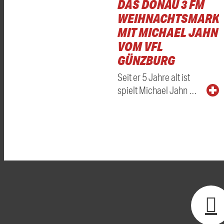
DAS DONAU 3 FM
WEIHNACHTSMARKT
MIT MICHAEL JAHN
VOM VFL
GÜNZBURG
Seit er 5 Jahre alt ist
spielt Michael Jahn …