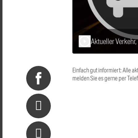
Aktueller Verkehr
play_arrow
Einfach gut informiert: Alle
melden Sie es gerne per Tel