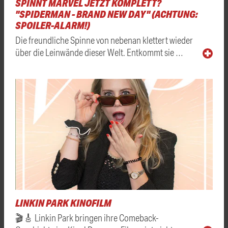
SPINNT MARVEL JETZT KOMPLETT?
"SPIDERMAN - BRAND NEW DAY" (ACHTUNG:
SPOILER-ALARM!)
Die freundliche Spinne von nebenan klettert wieder
über die Leinwände dieser Welt. Entkommt sie …
LINKIN PARK KINOFILM
🎬🎸 Linkin Park bringen ihre Comeback-