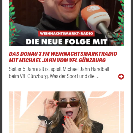
DAS DONAU 3 FM WEIHNACHTSMARKTRADIO
MIT MICHAEL JAHN VOM VFL GÜNZBURG
Seit er 5 Jahre alt ist spielt Michael Jahn Handball
beim VfL Günzburg. Was der Sport und die …