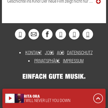
Geschichte ins Kino! Der neue Film zeigt nicht nur …
KONTAKT
JOBS
AGB
DATENSCHUTZ
PRIVATSPHÄRE
IMPRESSUM
RITA ORA
play_arrow
I WILL NEVER LET YOU DOWN