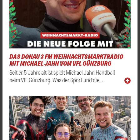
DAS DONAU 3 FM WEIHNACHTSMARKTRADIO
MIT MICHAEL JAHN VOM VFL GÜNZBURG
Seit er 5 Jahre alt ist spielt Michael Jahn Handball
beim VfL Günzburg. Was der Sport und die …