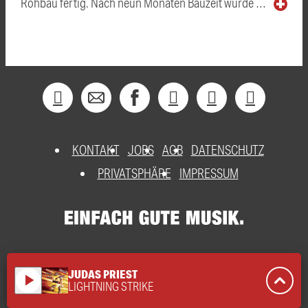
Rohbau fertig. Nach neun Monaten Bauzeit wurde …
KONTAKT
JOBS
AGB
DATENSCHUTZ
PRIVATSPHÄRE
IMPRESSUM
JUDAS PRIEST
play_arrow
LIGHTNING STRIKE