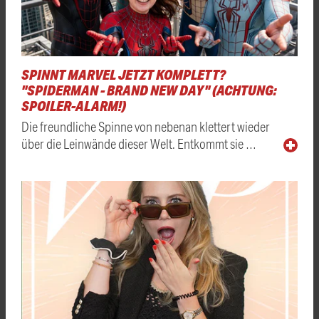
SPINNT MARVEL JETZT KOMPLETT?
"SPIDERMAN - BRAND NEW DAY" (ACHTUNG:
SPOILER-ALARM!)
Die freundliche Spinne von nebenan klettert wieder
über die Leinwände dieser Welt. Entkommt sie …